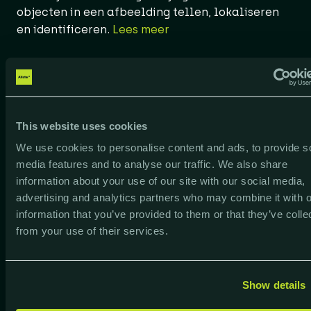
objecten in een afbeelding tellen, lokaliseren
en identificeren.
Lees meer
Formulieren scannen
Formulier- en documentscanning met Microsoft
This website uses cookies
AI Builder
Dankzij AI Builder kan je snel
gegevens van papieren of PDF documenten
We use cookies to personalise content and ads, to provide s
importeren in tabellen.
media features and to analyse our traffic. We also share
Lees meer
information about your use of our site with our social media,
advertising and analytics partners who may combine it with o
information that you’ve provided to them or that they’ve colle
Klantsentiment analyseren
from your use of their services.
Dit voorgemaakt
AI-model
herkent patronen
binnen taal en tagt en classificeert de inhoud.
Show details
Lees meer