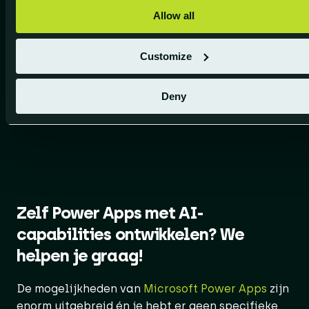
Allow all
Bedrijfsresultaten voorspellen
Customize
De kracht van AI wordt gebruikt om geleerde
patronen te detecteren in gegevens, en deze te
Deny
gebruiken om uitkomsten te voorspellen. Lees
meer
Zelf Power Apps met AI-
capabilities ontwikkelen? We
helpen je graag!
De mogelijkheden van
Microsoft Power Apps
zijn
enorm uitgebreid én je hebt er geen specifieke