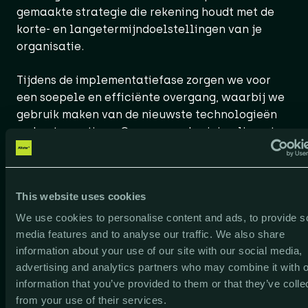
gemaakte strategie die rekening houdt met de
korte- en langetermijndoelstellingen van je
organisatie.
Tijdens de implementatiefase zorgen we voor
een soepele en efficiënte overgang, waarbij we
gebruik maken van de nieuwste technologieën
en best practices. Onze aanpak minimaliseert
verstoringen in de dagelijkse bedrijfsvoering en
zorgt ervoor dat je team snel kan profiteren van
de voordelen van een composable ERP-systeem.
This website uses cookies
Bovendien bieden we uitgebreide training en
We use cookies to personalise content and ads, to provide s
ondersteuning na de implementatie om ervoor te
media features and to analyse our traffic. We also share
zorgen dat je team volledig vertrouwd raakt met
information about your use of our site with our social media,
advertising and analytics partners who may combine it with o
het nieuwe systeem en het optimaal kan
information that you’ve provided to them or that they’ve colle
benutten.
from your use of their services.