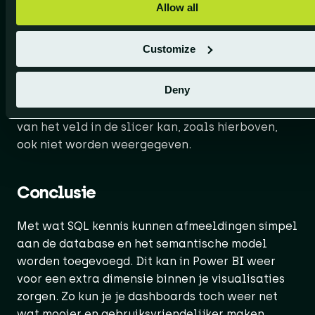
gebruik binnen deze visuals werkt iets anders.
Allow all
Als data element in de visual dient er gewoon
een tekst veld te worden gebruikt, De
Customize
bijbehorende [ImageUrl] velden kunnen dan in
de eigenschappen onder Images/Afbeeldingen
Deny
worden toegevoegd. Hier kunnen dan ook de
eigenschappen worden geconfigureerd. De tekst
van het veld in de slicer kan, zoals hierboven,
ook niet worden weergegeven.
Conclusie
Met wat SQL kennis kunnen afmeeldingen simpel
aan de database en het semantische model
worden toegevoegd. Dit kan in Power BI weer
voor een extra dimensie binnen je visualisaties
zorgen. Zo kun je je dashboards toch weer net
wat mooier en gebruiksvriendelijker maken.