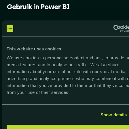
Gebruik in Power BI
Visualisaties
Op het moment dat de objecten correct zijn
aangemaakt in het semantisch model kunnen ze
This website uses cookies
zonder problemen worden gebruikt in
We use cookies to personalise content and ads, to provide s
bijvoorbeeld tabel en matrix visuals. De
media features and to analyse our traffic. We also share
afbeeldingen worden automatisch goed
information about your use of our site with our social media,
weergegeven en in de eigenschappen van de
advertising and analytics partners who may combine it with o
visual kan onder “afbeeldingsgrootte” de grootte
information that you’ve provided to them or that they’ve colle
van de afbeeldingen worden ingesteld.
from your use of their services.
Slicers
Show details
Afbeeldingen kunnen ook gebruik worden in de
(New) Card visual en de (New) Slicer visual. Het