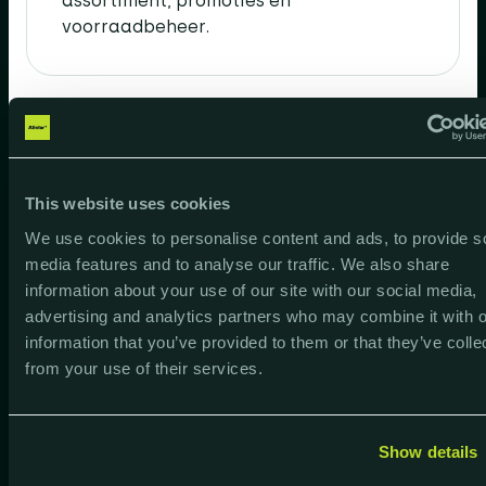
assortiment, promoties en
voorraadbeheer.​
This website uses cookies
Partners in progress
We use cookies to personalise content and ads, to provide s
media features and to analyse our traffic. We also share
Alistar begeleidt je als
information about your use of our site with our social media,
Business Central-partner​
advertising and analytics partners who may combine it with o
information that you’ve provided to them or that they’ve colle
from your use of their services.
Show details