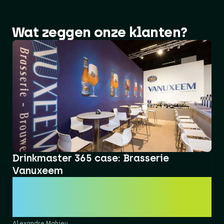
Wat zeggen onze klanten?
Drinkmaster 365 case: Brasserie
Vanuxeem
“Dynamics 365 & DrinkMaster 365 is het hart
van onze organisatie. Kassaverichtingen
worden vlot naar de boekhouding gebracht, en
onze B2B-data is volledig geïntegreerd.” ​
Alexandre Mahieu