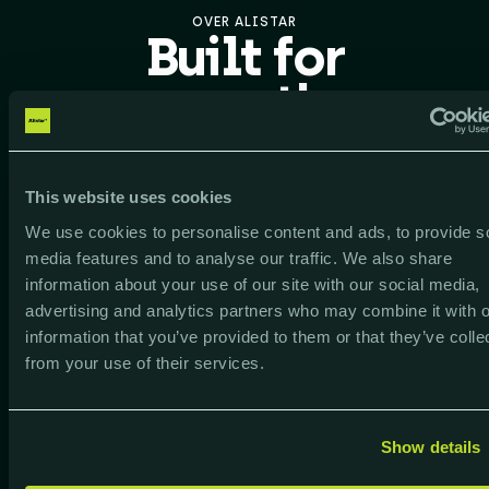
OVER ALISTAR
Built for
growth
,
powered by
people
This website uses cookies
We use cookies to personalise content and ads, to provide s
media features and to analyse our traffic. We also share
ONZE MISSIE
information about your use of our site with our social media,
advertising and analytics partners who may combine it with o
By uniting people,
information that you’ve provided to them or that they’ve colle
data and technology,
from your use of their services.
we make growth
possible
Show details