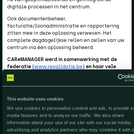
digitale processen in het centrum.
Ook documentenbeheer,
facturatie/loonadministratie en rapportering
zitten mee in deze oplossing verweven. Het
complete dagdagelijkse reilen en zeilen van uw
centrum via één oplossing beheerd.
CAReMANAGER werd in samenwerking met de
federatie
(
www.revalidatie.be
)
en haar vele
honderden gebruikers ontwikkeld
en heeft
geleid tot een volledige web-based oplossing
die naadloos aansluit bij de behoefte van de
verschillende centra. Nieuwe modules en
This website uses cookies
mogelijkheden werden ontwikkeld op basis van
We use cookies to personalise content and ads, to provide s
gebruikersbehoeften rechtstreeks gedistilleerd
media features and to analyse our traffic. We also share
op de werkvloer.
Real life praktische tools
information about your use of our site with our social media,
Software ambulante revalidatie, zorg, rust en
advertising and analytics partners who may combine it with o