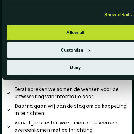
SEM en
Exact Globe
. Hierdoor win je tijd en
is je data altijd synchroon. Download de
factsheet om alle mogelijkheden
Show details
inzichtelijk te krijgen.
Allow all
Download de factsheet
Customize
Deny
Hoe doen we dat?
Eerst spreken we samen de wensen voor de
uitwisseling van informatie door;
Daarna gaan wij aan de slag om de koppeling
in te richten;
Vervolgens testen we samen of de wensen
overeenkomen met de inrichting;