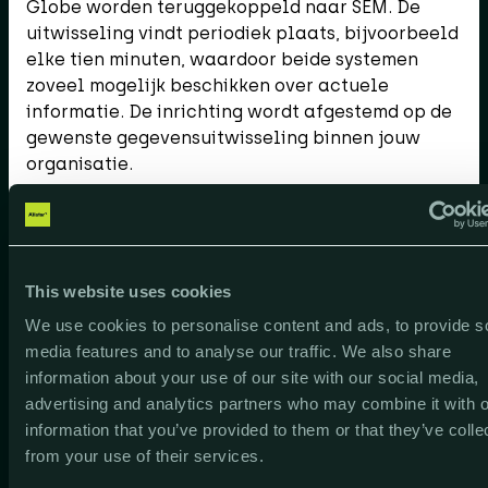
Globe worden teruggekoppeld naar SEM. De
uitwisseling vindt periodiek plaats, bijvoorbeeld
elke tien minuten, waardoor beide systemen
zoveel mogelijk beschikken over actuele
informatie. De inrichting wordt afgestemd op de
gewenste gegevensuitwisseling binnen jouw
organisatie.
Alle mogelijkheden van de
This website uses cookies
SEM Connector ontdekken?
We use cookies to personalise content and ads, to provide s
media features and to analyse our traffic. We also share
Het koppelen van verschillende
information about your use of our site with our social media,
softwarepakketten elimineert het
advertising and analytics partners who may combine it with o
handmatig dubbel invoeren van data. De
information that you’ve provided to them or that they’ve colle
SEM Connector zorgt voor een flexibele
from your use of their services.
keuze in de uitwisseling van data tussen