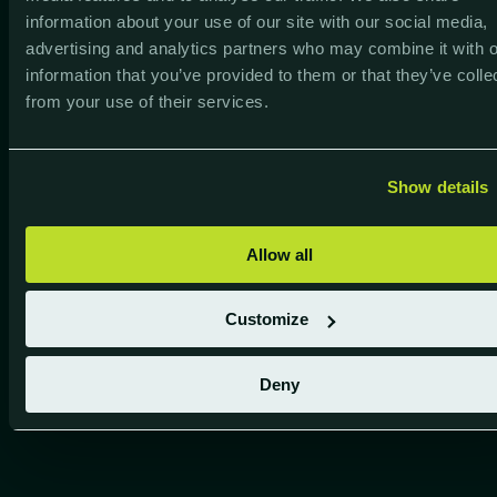
information about your use of our site with our social media,
advertising and analytics partners who may combine it with o
information that you’ve provided to them or that they’ve colle
from your use of their services.
Bo
ge
Digitalisering leidt tot een
kl
gestroomlijnd documentbeheer in de
Show details
cloud bij DYWIDAG
"Voorspantechniek is al spannend genoeg…
Allow all
Laat dan het hele documentbeheer vooral
‘relaxed’ zijn en dus gestroomlijnd verlopen.
Kortom, digitalisering met als einddoel een
Customize
‘cloud nine’-gevoel’!"
Mar
CTO-
Robert Jansen
Business unit manager, Dywidag
Le
Deny
Lees het volledige verhaal