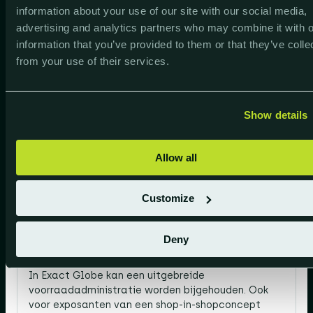
information about your use of our site with our social media,
Prijslijsten, gecombineerd
advertising and analytics partners who may combine it with o
Exact Globe
information that you’ve provided to them or that they’ve colle
from your use of their services.
Hoe vindt de afrekening met mijn leveranciers
plaats?
Show details
Door een geïntegreerde financiële en logistieke
administratie kan er eenvoudig een afrekening per
periode worden
Allow all
Customize
Hoe kunnen we als shop-in-shop exploitant de
voorraad van onze exposanten zo efficiënt
Deny
mogelijk afhandelen?
In Exact Globe kan een uitgebreide
voorraadadministratie worden bijgehouden. Ook
voor exposanten van een shop-in-shopconcept