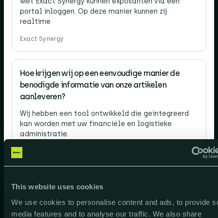
Met Exact Synergy kunnen exposanten via een
portal inloggen. Op deze manier kunnen zij
realtime
Exact Synergy
Hoe krijgen wij op een eenvoudige manier de
benodigde informatie van onze artikelen
aanleveren?
Wij hebben een tool ontwikkeld die geïntegreerd
kan worden met uw financiële en logistieke
administratie.
Kunnen we de prijsafspraken van leveranciers
This website uses cookies
met hun klanten zelf ook registreren?
We use cookies to personalise content and ads, to provide s
Uw logistieke administratie in Exact Globe kunt u
media features and to analyse our traffic. We also share
per leverancier verrijken met prijslijsten.