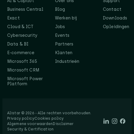
AI & Copilot
Over ons
Support
Business Central
Blog
Contact
Exact
Werken bij
Downloads
Cloud & ICT
Jobs
Opleidingen
Cybersecurity
Events
Data & BI
Partners
E-commerce
Klanten
Microsoft 365
Industrieën
Microsoft CRM
Microsoft Power
Platform
Alistar © 2026 - Alle rechten voorbehouden.​
Privacy policy
Cookies policy
Algemene voorwaarden
Disclaimer
Security & Certification