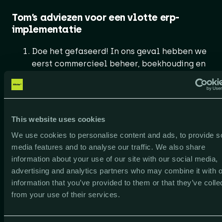
Tom’s adviezen voor een vlotte erp-
implementatie
Doe het gefaseerd! In ons geval hebben we
eerst commercieel beheer, boekhouding en
artikeldata opgezet in Dynamics NAV.
Daarna was logistiek, aankoop en magazijn
aan de beurt gevolgd door rapportering
voor de directie. Als laatste kwam dan de
This website uses cookies
webshop & e-commerce integratie.
We use cookies to personalise content and ads, to provide s
Luister naar je mensen op de vloer. Wij
media features and to analyse our traffic. We also share
hebben bijna letterlijk de consultants van
information about your use of our site with our social media,
ESC opgesloten bij de aankoper, bij de
advertising and analytics partners who may combine it with o
boekhouder, bij een toonbankmedewerker
information that you’ve provided to them or that they’ve colle
etc. Da’s goed voor je ERP maar ook voor de
from your use of their services.
betrokkenheid van je mensen. Zij hebben
mee bepaald hoe ze binnenkort gaan