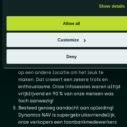
werken.
Show details
Je bouwt voor de eindgebruiker, niet voor IT
of voor de baas. Bij ons heeft het
management zelfs maar een ‘limited user’ in
Allow all
Dynamics NAV. Zij werken er niet zo
diepgaand in. Zet dus je mensen centraal
Customize
die er elke dag in zullen ploeteren.
Communiceer de voortgang en maak het
Deny
leuk. Na elke grote blok of fase
organiseerden we een infosessie. Soms eens
op een andere locatie om het leuk te
maken. Dat creëert een zekere trots en
enthousiasme. Onze infosessies waren altijd
vrijblijvend en 90 % van onze mensen was
toch aanwezig!
Besteed genoeg aandacht aan opleiding!
Dynamics NAV is supergebruiksvriendelijk,
onze verkopers een toonbankmedewerkers