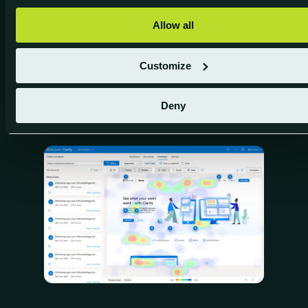
De groei en het succes van je
webshop
Allow all
Verbeter je
Customize
Webshop flows
Deny
Pagina ervaring
Betaalproces