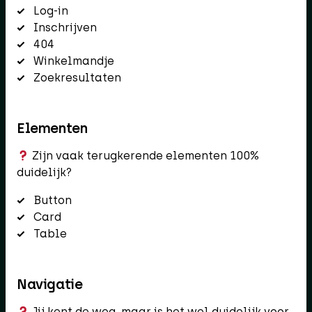
Log-in
Inschrijven
404
Winkelmandje
Zoekresultaten
Elementen
Zijn vaak terugkerende elementen 100%
duidelijk?
Button
Card
Table
Navigatie
Jij kent de weg, maar is het wel duidelijk voor