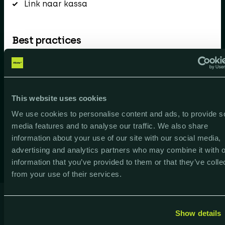
Link naar kassa
Best practices
Deze heb je normaal gezien wel op orde,
toch?
Pictogrammen naast links
This website uses cookies
Breadcrumbs
We use cookies to personalise content and ads, to provide s
Voorgestelde items
media features and to analyse our traffic. We also share
Filteren productlijsten
information about your use of our site with our social media,
advertising and analytics partners who may combine it with o
information that you’ve provided to them or that they’ve colle
from your use of their services.
Show details